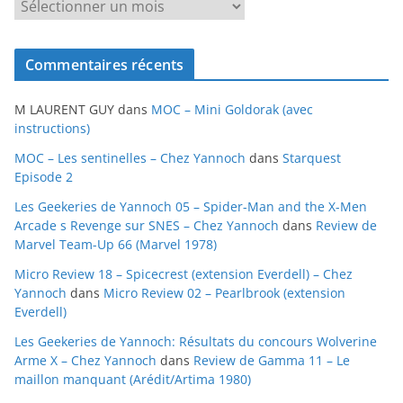
A
r
c
Commentaires récents
h
i
M LAURENT GUY
dans
MOC – Mini Goldorak (avec
v
instructions)
e
MOC – Les sentinelles – Chez Yannoch
dans
Starquest
s
Episode 2
Les Geekeries de Yannoch 05 – Spider-Man and the X-Men
Arcade s Revenge sur SNES – Chez Yannoch
dans
Review de
Marvel Team-Up 66 (Marvel 1978)
Micro Review 18 – Spicecrest (extension Everdell) – Chez
Yannoch
dans
Micro Review 02 – Pearlbrook (extension
Everdell)
Les Geekeries de Yannoch: Résultats du concours Wolverine
Arme X – Chez Yannoch
dans
Review de Gamma 11 – Le
maillon manquant (Arédit/Artima 1980)