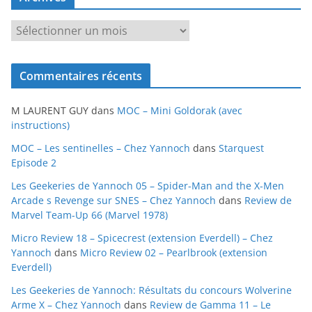
A
r
c
Commentaires récents
h
i
M LAURENT GUY
dans
MOC – Mini Goldorak (avec
v
instructions)
e
MOC – Les sentinelles – Chez Yannoch
dans
Starquest
s
Episode 2
Les Geekeries de Yannoch 05 – Spider-Man and the X-Men
Arcade s Revenge sur SNES – Chez Yannoch
dans
Review de
Marvel Team-Up 66 (Marvel 1978)
Micro Review 18 – Spicecrest (extension Everdell) – Chez
Yannoch
dans
Micro Review 02 – Pearlbrook (extension
Everdell)
Les Geekeries de Yannoch: Résultats du concours Wolverine
Arme X – Chez Yannoch
dans
Review de Gamma 11 – Le