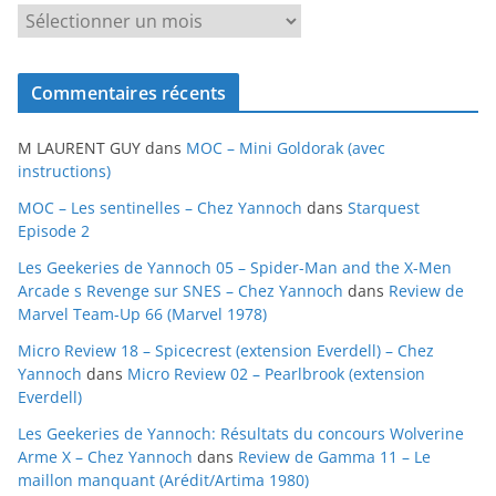
A
r
c
Commentaires récents
h
i
M LAURENT GUY
dans
MOC – Mini Goldorak (avec
v
instructions)
e
MOC – Les sentinelles – Chez Yannoch
dans
Starquest
s
Episode 2
Les Geekeries de Yannoch 05 – Spider-Man and the X-Men
Arcade s Revenge sur SNES – Chez Yannoch
dans
Review de
Marvel Team-Up 66 (Marvel 1978)
Micro Review 18 – Spicecrest (extension Everdell) – Chez
Yannoch
dans
Micro Review 02 – Pearlbrook (extension
Everdell)
Les Geekeries de Yannoch: Résultats du concours Wolverine
Arme X – Chez Yannoch
dans
Review de Gamma 11 – Le
maillon manquant (Arédit/Artima 1980)