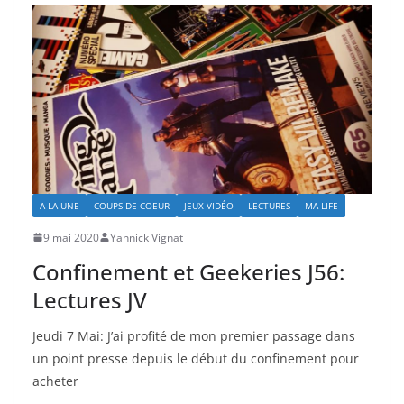
A LA UNE
COUPS DE COEUR
JEUX VIDÉO
LECTURES
MA LIFE
9 mai 2020
Yannick Vignat
Confinement et Geekeries J56:
Lectures JV
Jeudi 7 Mai: J’ai profité de mon premier passage dans
un point presse depuis le début du confinement pour
acheter