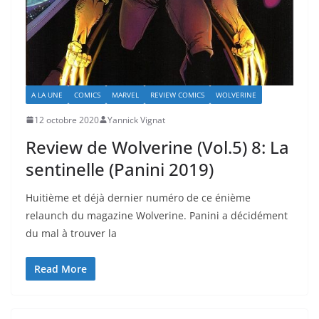
A LA UNE
COMICS
MARVEL
REVIEW COMICS
WOLVERINE
12 octobre 2020
Yannick Vignat
Review de Wolverine (Vol.5) 8: La
sentinelle (Panini 2019)
Huitième et déjà dernier numéro de ce énième
relaunch du magazine Wolverine. Panini a décidément
du mal à trouver la
Read More