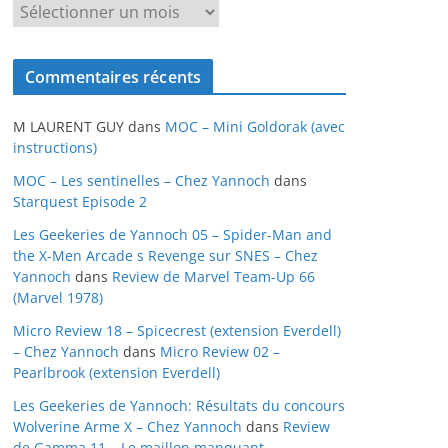
A
r
c
Commentaires récents
h
i
M LAURENT GUY
dans
MOC – Mini Goldorak (avec
v
instructions)
e
MOC – Les sentinelles – Chez Yannoch
dans
s
Starquest Episode 2
Les Geekeries de Yannoch 05 – Spider-Man and
the X-Men Arcade s Revenge sur SNES – Chez
Yannoch
dans
Review de Marvel Team-Up 66
(Marvel 1978)
Micro Review 18 – Spicecrest (extension Everdell)
– Chez Yannoch
dans
Micro Review 02 –
Pearlbrook (extension Everdell)
Les Geekeries de Yannoch: Résultats du concours
Wolverine Arme X – Chez Yannoch
dans
Review
de Gamma 11 – Le maillon manquant