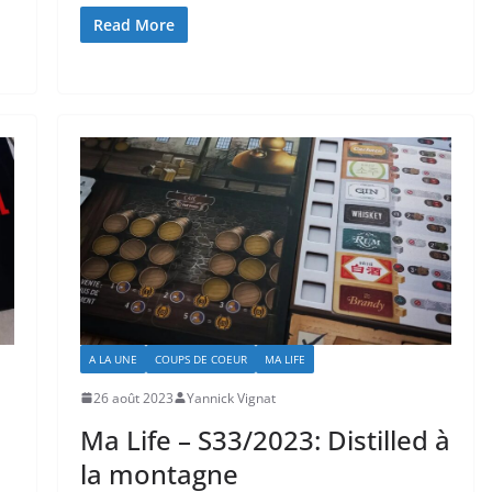
Read More
A LA UNE
COUPS DE COEUR
MA LIFE
26 août 2023
Yannick Vignat
Ma Life – S33/2023: Distilled à
la montagne