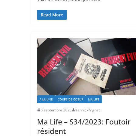
Read More
A LA UNE
COUPS DE COEUR
MA LIFE
6 septembre 2023
Yannick Vignat
Ma Life – S34/2023: Foutoir
résident