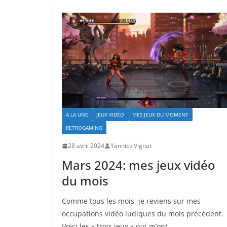
A LA UNE
JEUX VIDÉO
MES JEUX DU MOMENT
RETROGAMING
28 avril 2024
Yannick Vignat
Mars 2024: mes jeux vidéo
du mois
Comme tous les mois, je reviens sur mes
occupations vidéo ludiques du mois précédent.
Voici les « trois jeux » qui m’ont