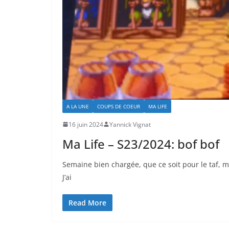
A LA UNE
COUPS DE COEUR
MA LIFE
16 juin 2024
Yannick Vignat
Ma Life – S23/2024: bof bof
Semaine bien chargée, que ce soit pour le taf, ma
J’ai
Read More