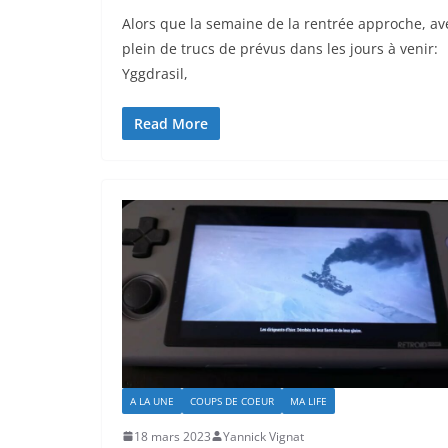
Alors que la semaine de la rentrée approche, av
plein de trucs de prévus dans les jours à venir:
Yggdrasil,
Read More
A LA UNE
COUPS DE COEUR
MA LIFE
18 mars 2023
Yannick Vignat