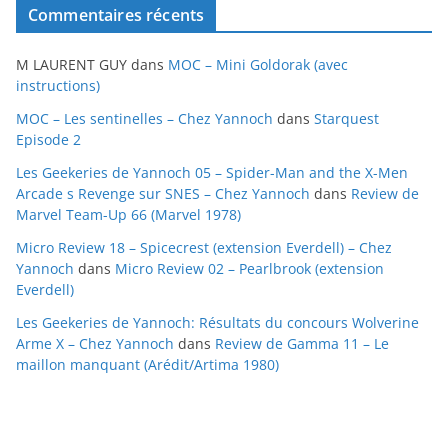
Commentaires récents
h
i
M LAURENT GUY
dans
MOC – Mini Goldorak (avec
v
instructions)
e
MOC – Les sentinelles – Chez Yannoch
dans
Starquest
s
Episode 2
Les Geekeries de Yannoch 05 – Spider-Man and the X-Men
Arcade s Revenge sur SNES – Chez Yannoch
dans
Review de
Marvel Team-Up 66 (Marvel 1978)
Micro Review 18 – Spicecrest (extension Everdell) – Chez
Yannoch
dans
Micro Review 02 – Pearlbrook (extension
Everdell)
Les Geekeries de Yannoch: Résultats du concours Wolverine
Arme X – Chez Yannoch
dans
Review de Gamma 11 – Le
maillon manquant (Arédit/Artima 1980)