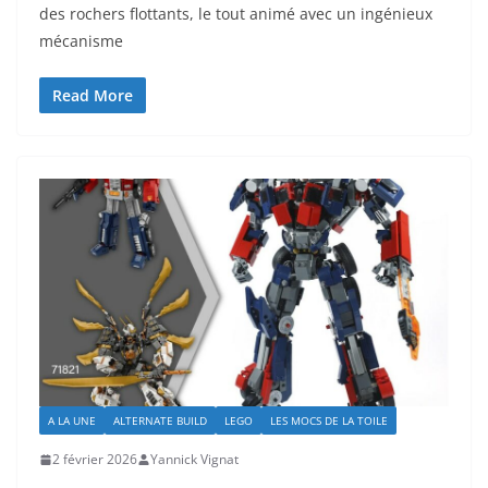
des rochers flottants, le tout animé avec un ingénieux
mécanisme
Read More
A LA UNE
ALTERNATE BUILD
LEGO
LES MOCS DE LA TOILE
2 février 2026
Yannick Vignat