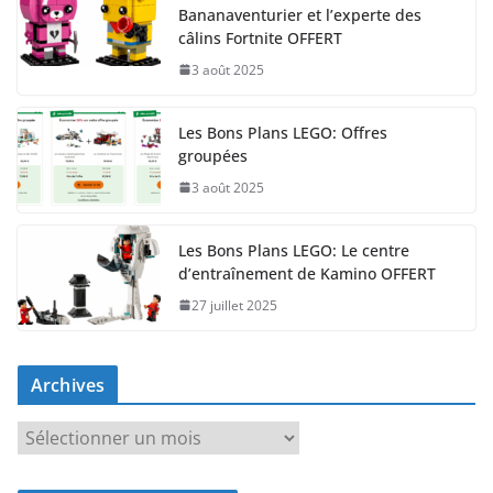
Bananaventurier et l’experte des
câlins Fortnite OFFERT
3 août 2025
Les Bons Plans LEGO: Offres
groupées
3 août 2025
Les Bons Plans LEGO: Le centre
d’entraînement de Kamino OFFERT
27 juillet 2025
Archives
A
r
c