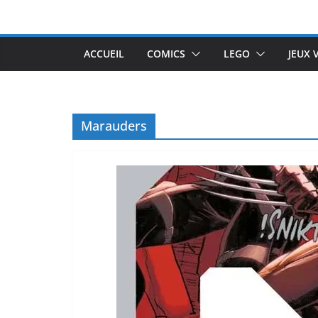
Passer
au
contenu
ACCUEIL
COMICS
LEGO
JEUX 
Marauders