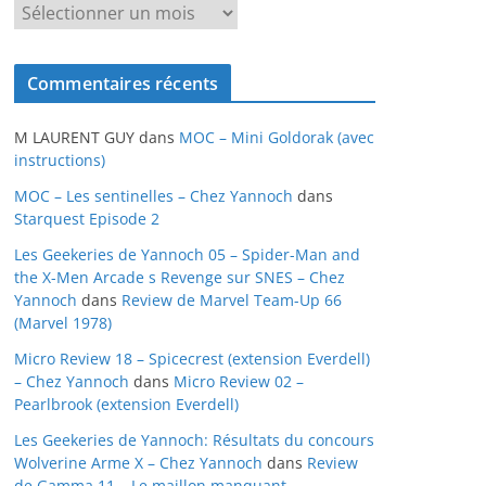
A
r
c
Commentaires récents
h
i
M LAURENT GUY
dans
MOC – Mini Goldorak (avec
v
instructions)
e
MOC – Les sentinelles – Chez Yannoch
dans
s
Starquest Episode 2
Les Geekeries de Yannoch 05 – Spider-Man and
the X-Men Arcade s Revenge sur SNES – Chez
Yannoch
dans
Review de Marvel Team-Up 66
(Marvel 1978)
Micro Review 18 – Spicecrest (extension Everdell)
– Chez Yannoch
dans
Micro Review 02 –
Pearlbrook (extension Everdell)
Les Geekeries de Yannoch: Résultats du concours
Wolverine Arme X – Chez Yannoch
dans
Review
de Gamma 11 – Le maillon manquant