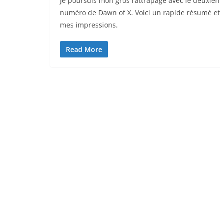
Je poursuis mon gros rattrapage avec le deuxiè
numéro de Dawn of X. Voici un rapide résumé et
mes impressions.
Read More