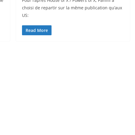
me
Pour l’après House of X / Powers of X, Panini a
choisi de repartir sur la même publication qu’aux
US:
Read More