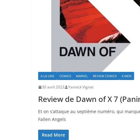
A LA UNE
COMICS
MARVEL
REVIEW COMICS
X-MEN
30 avril 2023
Yannick Vignat
Review de Dawn of X 7 (Pani
Et on s’attaque au septième numéro, qui marque l
Fallen Angels
Read More