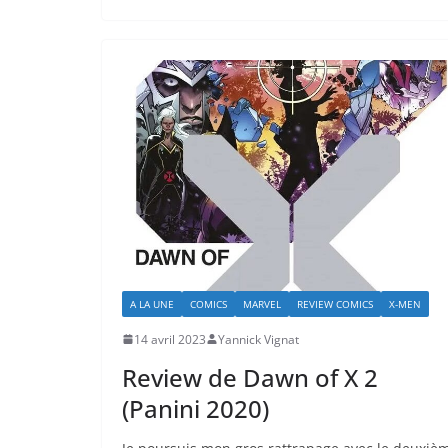
A LA UNE
COMICS
MARVEL
REVIEW COMICS
X-MEN
14 avril 2023
Yannick Vignat
Review de Dawn of X 2
(Panini 2020)