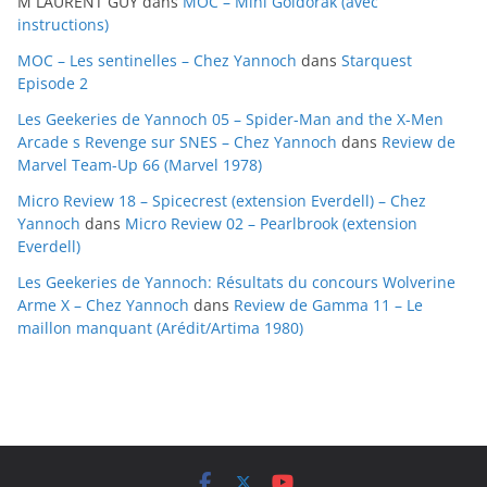
M LAURENT GUY
dans
MOC – Mini Goldorak (avec
v
instructions)
e
MOC – Les sentinelles – Chez Yannoch
dans
Starquest
s
Episode 2
Les Geekeries de Yannoch 05 – Spider-Man and the X-Men
Arcade s Revenge sur SNES – Chez Yannoch
dans
Review de
Marvel Team-Up 66 (Marvel 1978)
Micro Review 18 – Spicecrest (extension Everdell) – Chez
Yannoch
dans
Micro Review 02 – Pearlbrook (extension
Everdell)
Les Geekeries de Yannoch: Résultats du concours Wolverine
Arme X – Chez Yannoch
dans
Review de Gamma 11 – Le
maillon manquant (Arédit/Artima 1980)