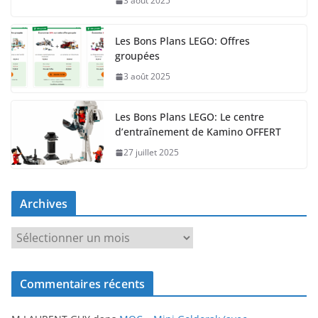
3 août 2025
Les Bons Plans LEGO: Offres
groupées
3 août 2025
Les Bons Plans LEGO: Le centre
d’entraînement de Kamino OFFERT
27 juillet 2025
Archives
A
r
c
Commentaires récents
h
i