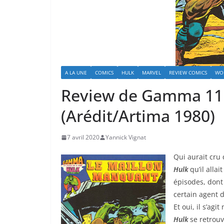
A LA UNE
COMICS
HULK
MARVEL
REVIEW COMICS
WO
Review de Gamma 11 
(Arédit/Artima 1980)
7 avril 2020
Yannick Vignat
Qui aurait cru
Hulk
qu’il alla
épisodes, dont 
certain agent d
Et oui, il s’ag
Hulk
se retrou