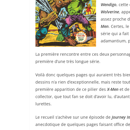
Wendigo
, cette
Wolverine
, app
assez proche d
Men
. Certes, l
série qui a fai
adamantium, p
La première rencontre entre ces deux personnage
première d’une très longue série.
Voilà donc quelques pages qui auraient très bien
dessins n’a rien d’exceptionnelle, mais reste tout
première apparition de ce pilier des
X-Men
et d
collector, que tout fan se doit d’avoir lu, d’auta
lurettes.
Le recueil s’achève sur une épisode de
Journey I
anecdotique de quelques pages faisant office d