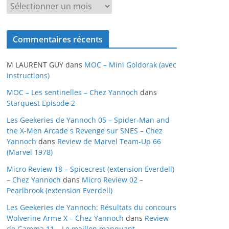
A
r
c
Commentaires récents
h
i
M LAURENT GUY
dans
MOC – Mini Goldorak (avec
v
instructions)
e
MOC – Les sentinelles – Chez Yannoch
dans
s
Starquest Episode 2
Les Geekeries de Yannoch 05 – Spider-Man and
the X-Men Arcade s Revenge sur SNES – Chez
Yannoch
dans
Review de Marvel Team-Up 66
(Marvel 1978)
Micro Review 18 – Spicecrest (extension Everdell)
– Chez Yannoch
dans
Micro Review 02 –
Pearlbrook (extension Everdell)
Les Geekeries de Yannoch: Résultats du concours
Wolverine Arme X – Chez Yannoch
dans
Review
de Gamma 11 – Le maillon manquant