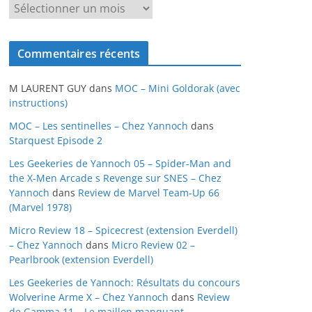
A
r
c
Commentaires récents
h
i
M LAURENT GUY
dans
MOC – Mini Goldorak (avec
v
instructions)
e
MOC – Les sentinelles – Chez Yannoch
dans
s
Starquest Episode 2
Les Geekeries de Yannoch 05 – Spider-Man and
the X-Men Arcade s Revenge sur SNES – Chez
Yannoch
dans
Review de Marvel Team-Up 66
(Marvel 1978)
Micro Review 18 – Spicecrest (extension Everdell)
– Chez Yannoch
dans
Micro Review 02 –
Pearlbrook (extension Everdell)
Les Geekeries de Yannoch: Résultats du concours
Wolverine Arme X – Chez Yannoch
dans
Review
de Gamma 11 – Le maillon manquant