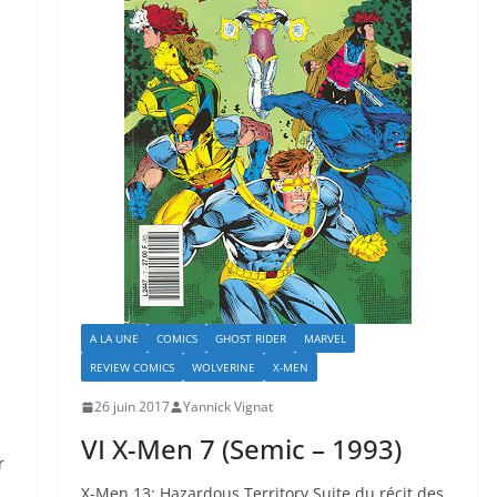
A LA UNE
COMICS
GHOST RIDER
MARVEL
REVIEW COMICS
WOLVERINE
X-MEN
26 juin 2017
Yannick Vignat
VI X-Men 7 (Semic – 1993)
r
X-Men 13: Hazardous Territory Suite du récit des