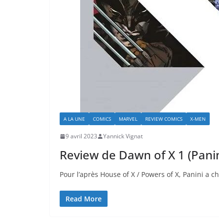
A LA UNE
COMICS
MARVEL
REVIEW COMICS
X-MEN
9 avril 2023
Yannick Vignat
Review de Dawn of X 1 (Pani
Pour l’après House of X / Powers of X, Panini a c
Read More