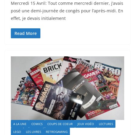
Mercredi 15 Avril: Tout comme mercredi dernier, j’avais
posé une demi-journée de congés pour l’après-midi. En
effet, je devais initialement
Read More
A LA UNE
COMICS
COUPS DE COEUR
JEUX VIDÉO
LECTURES
LEGO
LES LIVRES
RETROGAMING