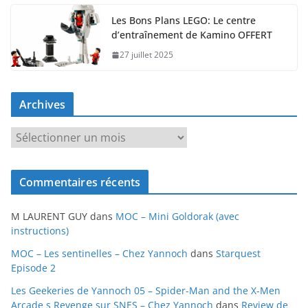
Les Bons Plans LEGO: Le centre
d’entraînement de Kamino OFFERT
27 juillet 2025
Archives
A
r
c
Commentaires récents
h
i
M LAURENT GUY
dans
MOC – Mini Goldorak (avec
v
instructions)
e
MOC – Les sentinelles – Chez Yannoch
dans
Starquest
s
Episode 2
Les Geekeries de Yannoch 05 – Spider-Man and the X-Men
Arcade s Revenge sur SNES – Chez Yannoch
dans
Review de