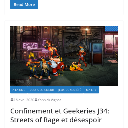
Read More
A LA UNE
COUPS DE COEUR
JEUX DE SOCIÉTÉ
MA LIFE
16 avril 2020
Yannick Vignat
Confinement et Geekeries J34:
Streets of Rage et désespoir