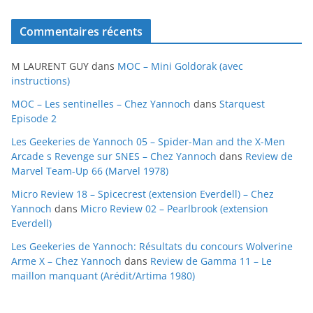
r
c
Commentaires récents
h
i
M LAURENT GUY
dans
MOC – Mini Goldorak (avec
v
instructions)
e
MOC – Les sentinelles – Chez Yannoch
dans
Starquest
s
Episode 2
Les Geekeries de Yannoch 05 – Spider-Man and the X-Men
Arcade s Revenge sur SNES – Chez Yannoch
dans
Review de
Marvel Team-Up 66 (Marvel 1978)
Micro Review 18 – Spicecrest (extension Everdell) – Chez
Yannoch
dans
Micro Review 02 – Pearlbrook (extension
Everdell)
Les Geekeries de Yannoch: Résultats du concours Wolverine
Arme X – Chez Yannoch
dans
Review de Gamma 11 – Le
maillon manquant (Arédit/Artima 1980)