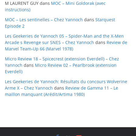
M LAURENT GUY
dans
MOC – Mini Goldorak (avec
v
instructions)
e
MOC – Les sentinelles – Chez Yannoch
dans
Starquest
s
Episode 2
Les Geekeries de Yannoch 05 – Spider-Man and the X-Men
Arcade s Revenge sur SNES – Chez Yannoch
dans
Review de
Marvel Team-Up 66 (Marvel 1978)
Micro Review 18 – Spicecrest (extension Everdell) – Chez
Yannoch
dans
Micro Review 02 – Pearlbrook (extension
Everdell)
Les Geekeries de Yannoch: Résultats du concours Wolverine
Arme X – Chez Yannoch
dans
Review de Gamma 11 – Le
maillon manquant (Arédit/Artima 1980)