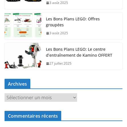
3 août 2025
Les Bons Plans LEGO: Offres
groupées
3 août 2025
Les Bons Plans LEGO: Le centre
d’entraînement de Kamino OFFERT
27 juillet 2025
Archives
A
r
c
Commentaires récents
h
i