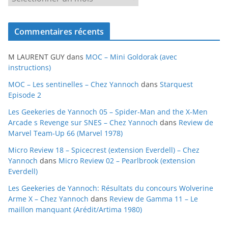
r
c
Commentaires récents
h
i
M LAURENT GUY
dans
MOC – Mini Goldorak (avec
v
instructions)
e
MOC – Les sentinelles – Chez Yannoch
dans
Starquest
s
Episode 2
Les Geekeries de Yannoch 05 – Spider-Man and the X-Men
Arcade s Revenge sur SNES – Chez Yannoch
dans
Review de
Marvel Team-Up 66 (Marvel 1978)
Micro Review 18 – Spicecrest (extension Everdell) – Chez
Yannoch
dans
Micro Review 02 – Pearlbrook (extension
Everdell)
Les Geekeries de Yannoch: Résultats du concours Wolverine
Arme X – Chez Yannoch
dans
Review de Gamma 11 – Le
maillon manquant (Arédit/Artima 1980)