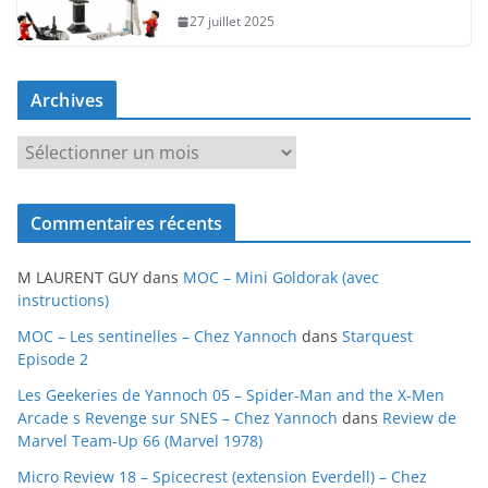
27 juillet 2025
Archives
A
r
c
Commentaires récents
h
i
M LAURENT GUY
dans
MOC – Mini Goldorak (avec
v
instructions)
e
MOC – Les sentinelles – Chez Yannoch
dans
Starquest
s
Episode 2
Les Geekeries de Yannoch 05 – Spider-Man and the X-Men
Arcade s Revenge sur SNES – Chez Yannoch
dans
Review de
Marvel Team-Up 66 (Marvel 1978)
Micro Review 18 – Spicecrest (extension Everdell) – Chez