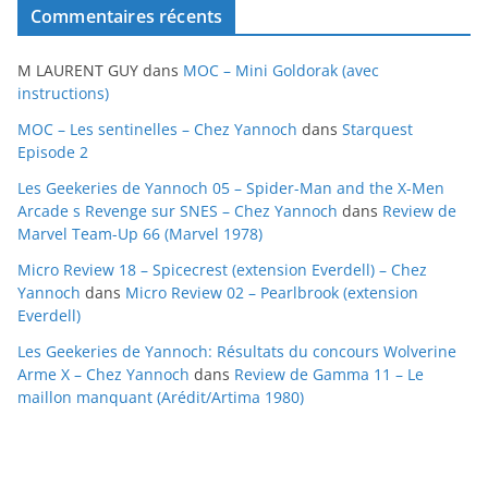
Commentaires récents
h
i
M LAURENT GUY
dans
MOC – Mini Goldorak (avec
v
instructions)
e
MOC – Les sentinelles – Chez Yannoch
dans
Starquest
s
Episode 2
Les Geekeries de Yannoch 05 – Spider-Man and the X-Men
Arcade s Revenge sur SNES – Chez Yannoch
dans
Review de
Marvel Team-Up 66 (Marvel 1978)
Micro Review 18 – Spicecrest (extension Everdell) – Chez
Yannoch
dans
Micro Review 02 – Pearlbrook (extension
Everdell)
Les Geekeries de Yannoch: Résultats du concours Wolverine
Arme X – Chez Yannoch
dans
Review de Gamma 11 – Le
maillon manquant (Arédit/Artima 1980)