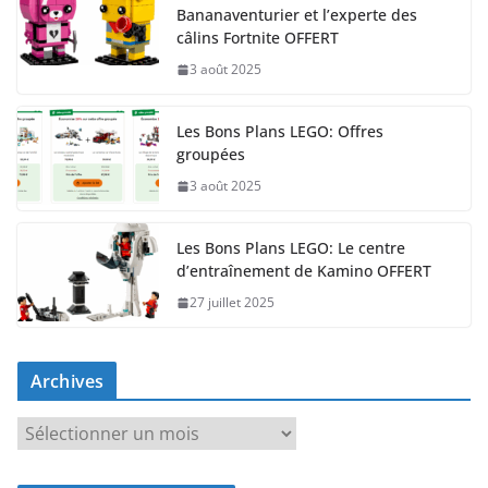
Bananaventurier et l’experte des
câlins Fortnite OFFERT
3 août 2025
Les Bons Plans LEGO: Offres
groupées
3 août 2025
Les Bons Plans LEGO: Le centre
d’entraînement de Kamino OFFERT
27 juillet 2025
Archives
A
r
c