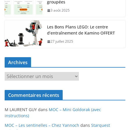
groupées
3 août 2025
Les Bons Plans LEGO: Le centre
d’entraînement de Kamino OFFERT
27 juillet 2025
Archives
A
r
c
Commentaires récents
h
i
M LAURENT GUY
dans
MOC – Mini Goldorak (avec
v
instructions)
e
MOC – Les sentinelles – Chez Yannoch
dans
Starquest
s