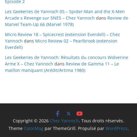
Episode 2
Les Geekeries de Yannoch 05 – Spider-Man and the X-Men
Arcade s Revenge sur SNES – Chez Yannoch
dans
Review de
Marvel Team-Up 66 (Marvel 1978)
Micro Review 18 – Spicecrest (extension Everdell) – Chez
Yannoch
dans
Micro Review 02 – Pearlbrook (extension
Everdell)
Les Geekeries de Yannoch: Résultats du concours Wolverine
Arme X – Chez Yannoch
dans
Review de Gamma 11 – Le
maillon manquant (Arédit/Artima 1980)
Copyright © 2026
Chez Yannoch
. Tous droits réservés.
Theme
ColorMag
par ThemeGrill. Propulsé par
WordPress
.