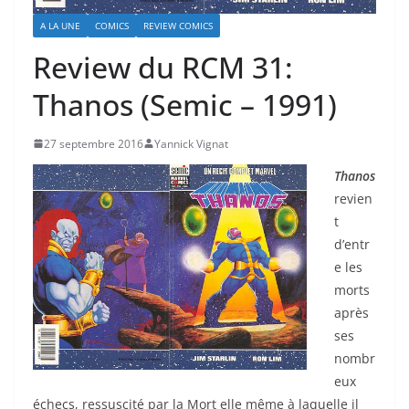
A LA UNE
COMICS
REVIEW COMICS
Review du RCM 31:
Thanos (Semic – 1991)
27 septembre 2016
Yannick Vignat
Thanos
revien
t
d’entr
e les
morts
après
ses
nombr
eux
échecs, ressuscité par la Mort elle même à laquelle il