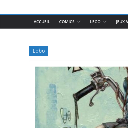
Passer
au
contenu
ACCUEIL
COMICS
LEGO
JEUX 
Lobo