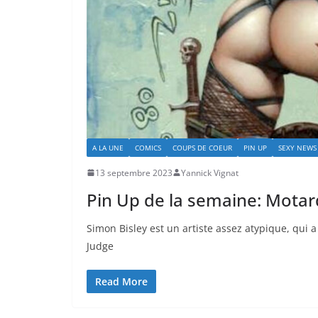
A LA UNE
COMICS
COUPS DE COEUR
PIN UP
SEXY NEWS
13 septembre 2023
Yannick Vignat
Pin Up de la semaine: Motar
Simon Bisley est un artiste assez atypique, qui a
Judge
Read More