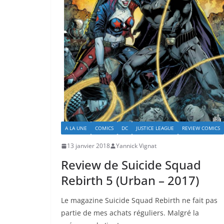
A LA UNE
COMICS
DC
JUSTICE LEAGUE
REVIEW COMICS
13 janvier 2018
Yannick Vignat
Review de Suicide Squad
Rebirth 5 (Urban – 2017)
Le magazine Suicide Squad Rebirth ne fait pas
partie de mes achats réguliers. Malgré la