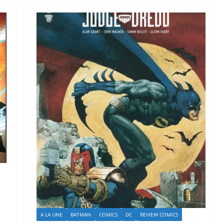
A LA UNE
BATMAN
COMICS
DC
REVIEW COMICS