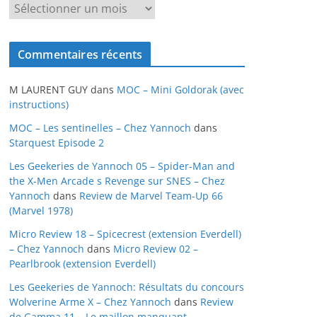
A
r
c
Commentaires récents
h
i
M LAURENT GUY
dans
MOC – Mini Goldorak (avec
v
instructions)
e
MOC – Les sentinelles – Chez Yannoch
dans
s
Starquest Episode 2
Les Geekeries de Yannoch 05 – Spider-Man and
the X-Men Arcade s Revenge sur SNES – Chez
Yannoch
dans
Review de Marvel Team-Up 66
(Marvel 1978)
Micro Review 18 – Spicecrest (extension Everdell)
– Chez Yannoch
dans
Micro Review 02 –
Pearlbrook (extension Everdell)
Les Geekeries de Yannoch: Résultats du concours
Wolverine Arme X – Chez Yannoch
dans
Review
de Gamma 11 – Le maillon manquant