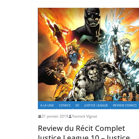
A LA UNE
COMICS
DC
JUSTICE LEAGUE
REVIEW COMICS
31 janvier 2019
Yannick Vignat
Review du Récit Complet
Justice League 10 – Justice