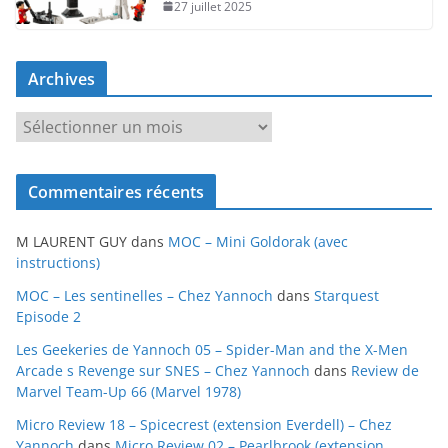
27 juillet 2025
Archives
A
r
c
Commentaires récents
h
i
M LAURENT GUY
dans
MOC – Mini Goldorak (avec
v
instructions)
e
MOC – Les sentinelles – Chez Yannoch
dans
Starquest
s
Episode 2
Les Geekeries de Yannoch 05 – Spider-Man and the X-Men
Arcade s Revenge sur SNES – Chez Yannoch
dans
Review de
Marvel Team-Up 66 (Marvel 1978)
Micro Review 18 – Spicecrest (extension Everdell) – Chez
Yannoch
dans
Micro Review 02 – Pearlbrook (extension