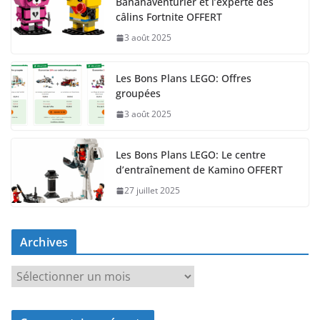
Bananaventurier et l’experte des
câlins Fortnite OFFERT
3 août 2025
Les Bons Plans LEGO: Offres
groupées
3 août 2025
Les Bons Plans LEGO: Le centre
d’entraînement de Kamino OFFERT
27 juillet 2025
Archives
A
r
c