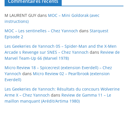
Commentaires récents
h
i
M LAURENT GUY
dans
MOC – Mini Goldorak (avec
v
instructions)
e
MOC – Les sentinelles – Chez Yannoch
dans
Starquest
s
Episode 2
Les Geekeries de Yannoch 05 – Spider-Man and the X-Men
Arcade s Revenge sur SNES – Chez Yannoch
dans
Review de
Marvel Team-Up 66 (Marvel 1978)
Micro Review 18 – Spicecrest (extension Everdell) – Chez
Yannoch
dans
Micro Review 02 – Pearlbrook (extension
Everdell)
Les Geekeries de Yannoch: Résultats du concours Wolverine
Arme X – Chez Yannoch
dans
Review de Gamma 11 – Le
maillon manquant (Arédit/Artima 1980)