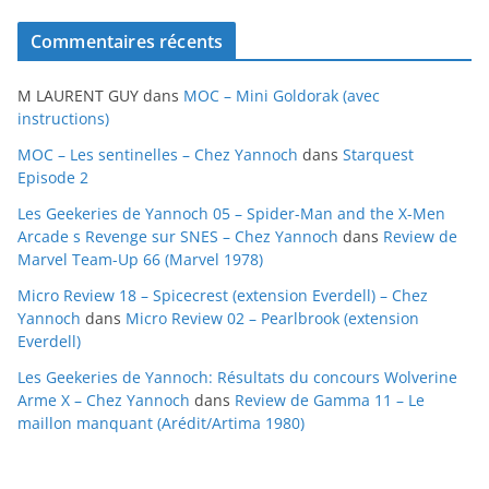
c
Commentaires récents
h
i
M LAURENT GUY
dans
MOC – Mini Goldorak (avec
v
instructions)
e
MOC – Les sentinelles – Chez Yannoch
dans
Starquest
s
Episode 2
Les Geekeries de Yannoch 05 – Spider-Man and the X-Men
Arcade s Revenge sur SNES – Chez Yannoch
dans
Review de
Marvel Team-Up 66 (Marvel 1978)
Micro Review 18 – Spicecrest (extension Everdell) – Chez
Yannoch
dans
Micro Review 02 – Pearlbrook (extension
Everdell)
Les Geekeries de Yannoch: Résultats du concours Wolverine
Arme X – Chez Yannoch
dans
Review de Gamma 11 – Le
maillon manquant (Arédit/Artima 1980)