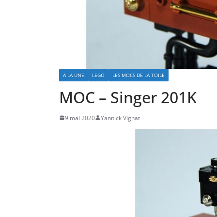
A LA UNE
LEGO
LES MOCS DE LA TOILE
MOC – Singer 201K
9 mai 2020
Yannick Vignat