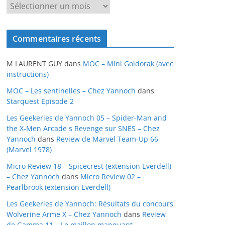
A
r
c
Commentaires récents
h
i
M LAURENT GUY
dans
MOC – Mini Goldorak (avec
v
instructions)
e
MOC – Les sentinelles – Chez Yannoch
dans
s
Starquest Episode 2
Les Geekeries de Yannoch 05 – Spider-Man and
the X-Men Arcade s Revenge sur SNES – Chez
Yannoch
dans
Review de Marvel Team-Up 66
(Marvel 1978)
Micro Review 18 – Spicecrest (extension Everdell)
– Chez Yannoch
dans
Micro Review 02 –
Pearlbrook (extension Everdell)
Les Geekeries de Yannoch: Résultats du concours
Wolverine Arme X – Chez Yannoch
dans
Review
de Gamma 11 – Le maillon manquant