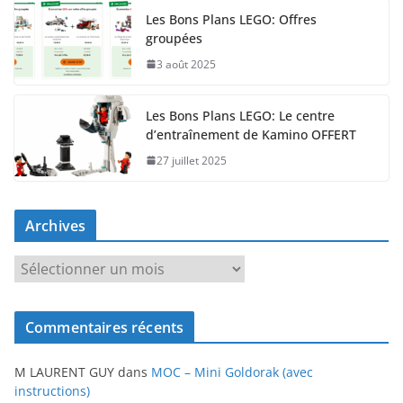
Les Bons Plans LEGO: Offres
groupées
3 août 2025
Les Bons Plans LEGO: Le centre
d’entraînement de Kamino OFFERT
27 juillet 2025
Archives
A
r
c
Commentaires récents
h
i
M LAURENT GUY
dans
MOC – Mini Goldorak (avec
v
instructions)
e