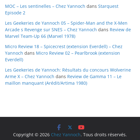
MOC – Les sentinelles – Chez Yannoch
dans
Starquest
s
Episode 2
Les Geekeries de Yannoch 05 – Spider-Man and the X-Men
Arcade s Revenge sur SNES – Chez Yannoch
dans
Review de
Marvel Team-Up 66 (Marvel 1978)
Micro Review 18 – Spicecrest (extension Everdell) – Chez
Yannoch
dans
Micro Review 02 – Pearlbrook (extension
Everdell)
Les Geekeries de Yannoch: Résultats du concours Wolverine
Arme X – Chez Yannoch
dans
Review de Gamma 11 – Le
maillon manquant (Arédit/Artima 1980)
Copyright © 2026
Chez Yannoch
. Tous droits réservés.