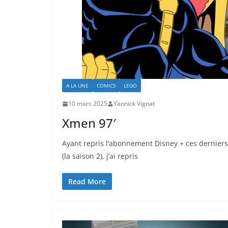
A LA UNE
COMICS
LEGO
10 mars 2025
Yannick Vignat
Xmen 97′
Ayant repris l’abonnement Disney + ces derniers 
(la saison 2), j’ai repris
Read More