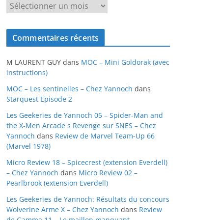
A
r
c
Commentaires récents
h
i
M LAURENT GUY
dans
MOC – Mini Goldorak (avec
v
instructions)
e
MOC – Les sentinelles – Chez Yannoch
dans
s
Starquest Episode 2
Les Geekeries de Yannoch 05 – Spider-Man and
the X-Men Arcade s Revenge sur SNES – Chez
Yannoch
dans
Review de Marvel Team-Up 66
(Marvel 1978)
Micro Review 18 – Spicecrest (extension Everdell)
– Chez Yannoch
dans
Micro Review 02 –
Pearlbrook (extension Everdell)
Les Geekeries de Yannoch: Résultats du concours
Wolverine Arme X – Chez Yannoch
dans
Review
de Gamma 11 – Le maillon manquant