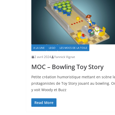
A LA UNE
LEGO
LES MOCS DE LA TOILE
2 avril 2024
Yannick Vignat
MOC – Bowling Toy Story
Petite création humoristique mettant en scène l
protagonistes de Toy Story jouant au bowling. O
y voit Woody et Buzz
Read More