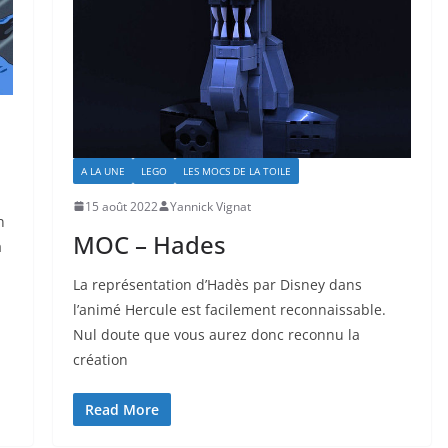
A LA UNE
LEGO
LES MOCS DE LA TOILE
15 août 2022
Yannick Vignat
n
MOC – Hades
a
La représentation d’Hadès par Disney dans
l’animé Hercule est facilement reconnaissable.
Nul doute que vous aurez donc reconnu la
création
Read More