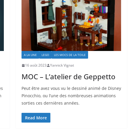
A LA UNE
LEGO
LES MOCS DE LA TOILE
16 août 2023
Yannick Vignat
MOC – L’atelier de Geppetto
es
Peut être avez vous vu le dessiné animé de Disney
n
Pinocchio, ou l’une des nombreuses animations
sorties ces dernières années.
Read More