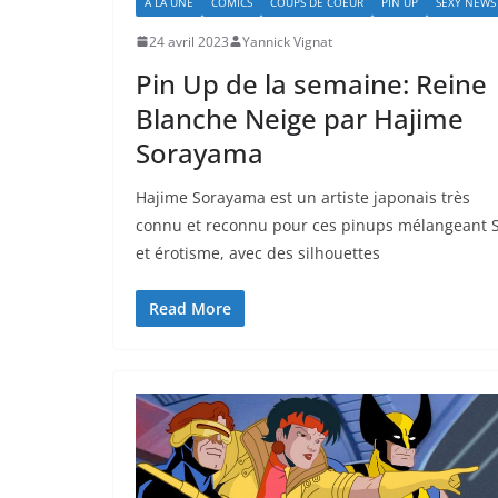
A LA UNE
COMICS
COUPS DE COEUR
PIN UP
SEXY NEWS
24 avril 2023
Yannick Vignat
Pin Up de la semaine: Reine
Blanche Neige par Hajime
Sorayama
Hajime Sorayama est un artiste japonais très
connu et reconnu pour ces pinups mélangeant 
et érotisme, avec des silhouettes
Read More