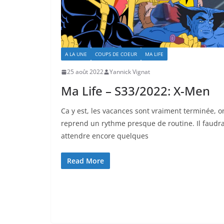
A LA UNE
COUPS DE COEUR
MA LIFE
25 août 2022
Yannick Vignat
Ma Life – S33/2022: X-Men
Ca y est, les vacances sont vraiment terminée, o
reprend un rythme presque de routine. Il faudr
attendre encore quelques
Read More