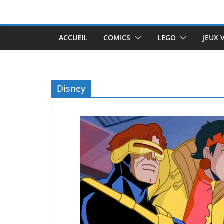
Passer
au
contenu
ACCUEIL
COMICS
LEGO
JEUX 
Disney