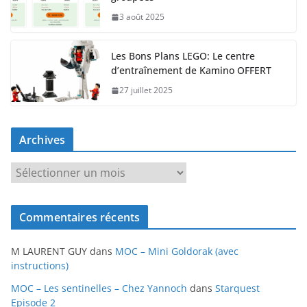
3 août 2025
Les Bons Plans LEGO: Le centre
d’entraînement de Kamino OFFERT
27 juillet 2025
Archives
A
r
c
Commentaires récents
h
i
M LAURENT GUY
dans
MOC – Mini Goldorak (avec
v
instructions)
e
MOC – Les sentinelles – Chez Yannoch
dans
Starquest
s
Episode 2