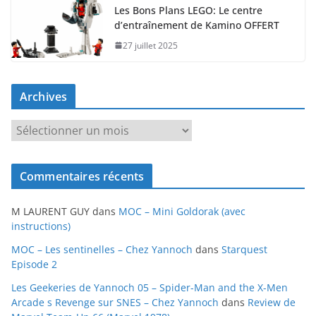
Les Bons Plans LEGO: Le centre
d’entraînement de Kamino OFFERT
27 juillet 2025
Archives
A
r
c
Commentaires récents
h
i
M LAURENT GUY
dans
MOC – Mini Goldorak (avec
v
instructions)
e
MOC – Les sentinelles – Chez Yannoch
dans
Starquest
s
Episode 2
Les Geekeries de Yannoch 05 – Spider-Man and the X-Men
Arcade s Revenge sur SNES – Chez Yannoch
dans
Review de