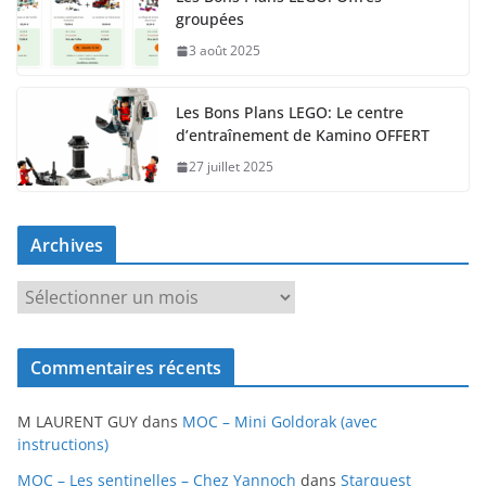
groupées
3 août 2025
Les Bons Plans LEGO: Le centre
d’entraînement de Kamino OFFERT
27 juillet 2025
Archives
A
r
c
Commentaires récents
h
i
M LAURENT GUY
dans
MOC – Mini Goldorak (avec
v
instructions)
e
MOC – Les sentinelles – Chez Yannoch
dans
Starquest
s