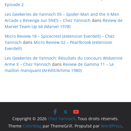
Episode 2
Les Geekeries de Yannoch 05 – Spider-Man and the X-Men
Arcade s Revenge sur SNES – Chez Yannoch
dans
Review de
Marvel Team-Up 66 (Marvel 1978)
Micro Review 18 – Spicecrest (extension Everdell) – Chez
Yannoch
dans
Micro Review 02 – Pearlbrook (extension
Everdell)
Les Geekeries de Yannoch: Résultats du concours Wolverine
Arme X – Chez Yannoch
dans
Review de Gamma 11 – Le
maillon manquant (Arédit/Artima 1980)
Copyright © 2026
Chez Yannoch
. Tous droits réservés.
Theme
ColorMag
par ThemeGrill. Propulsé par
WordPress
.