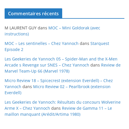
r
c
Commentaires récents
h
i
M LAURENT GUY
dans
MOC – Mini Goldorak (avec
v
instructions)
e
MOC – Les sentinelles – Chez Yannoch
dans
Starquest
s
Episode 2
Les Geekeries de Yannoch 05 – Spider-Man and the X-Men
Arcade s Revenge sur SNES – Chez Yannoch
dans
Review de
Marvel Team-Up 66 (Marvel 1978)
Micro Review 18 – Spicecrest (extension Everdell) – Chez
Yannoch
dans
Micro Review 02 – Pearlbrook (extension
Everdell)
Les Geekeries de Yannoch: Résultats du concours Wolverine
Arme X – Chez Yannoch
dans
Review de Gamma 11 – Le
maillon manquant (Arédit/Artima 1980)