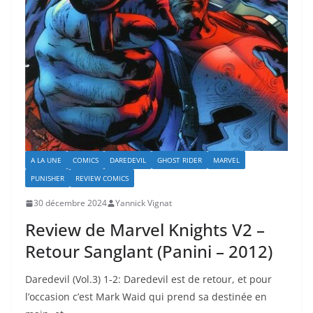
A LA UNE
COMICS
DAREDEVIL
GHOST RIDER
MARVEL
PUNISHER
REVIEW COMICS
30 décembre 2024
Yannick Vignat
Review de Marvel Knights V2 –
Retour Sanglant (Panini – 2012)
Daredevil (Vol.3) 1-2: Daredevil est de retour, et pour
l’occasion c’est Mark Waid qui prend sa destinée en