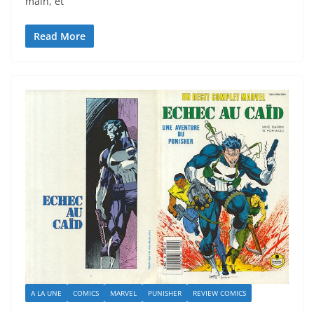
main, et
Read More
A LA UNE
COMICS
MARVEL
PUNISHER
REVIEW COMICS