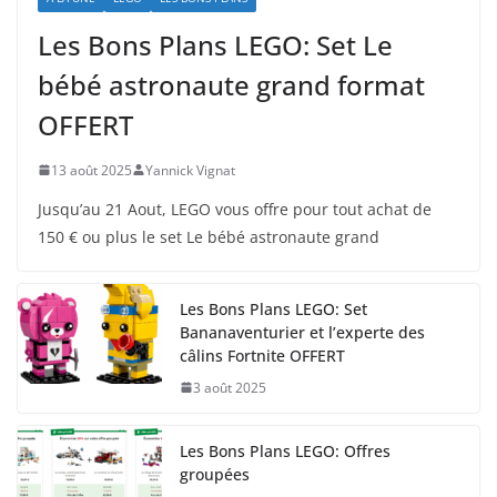
Les Bons Plans LEGO: Set Le
bébé astronaute grand format
OFFERT
13 août 2025
Yannick Vignat
Jusqu’au 21 Aout, LEGO vous offre pour tout achat de
150 € ou plus le set Le bébé astronaute grand
Les Bons Plans LEGO: Set
Bananaventurier et l’experte des
câlins Fortnite OFFERT
3 août 2025
Les Bons Plans LEGO: Offres
groupées