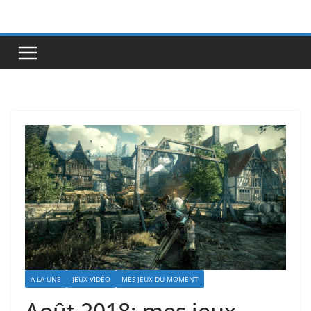
Passer
au
contenu
A LA UNE
JEUX VIDÉO
MES JEUX DU MOMENT
Août 2018: mes jeux