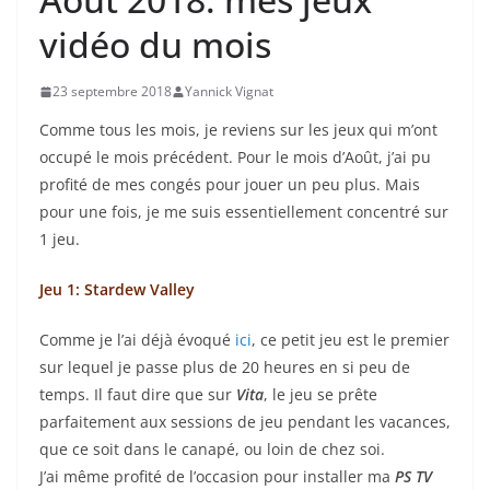
vidéo du mois
23 septembre 2018
Yannick Vignat
Comme tous les mois, je reviens sur les jeux qui m’ont
occupé le mois précédent. Pour le mois d’Août, j’ai pu
profité de mes congés pour jouer un peu plus. Mais
pour une fois, je me suis essentiellement concentré sur
1 jeu.
Jeu 1: Stardew Valley
Comme je l’ai déjà évoqué
ici
, ce petit jeu est le premier
sur lequel je passe plus de 20 heures en si peu de
temps. Il faut dire que sur
Vita
, le jeu se prête
parfaitement aux sessions de jeu pendant les vacances,
que ce soit dans le canapé, ou loin de chez soi.
J’ai même profité de l’occasion pour installer ma
PS TV