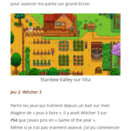
pour avancer ma partie sur grand écran.
Stardew Valley sur Vita
Jeu 2: Witcher 3
Parmi les jeux qui traînent depuis un bail sur mon
étagère de « jeux à faire », il y avait Witcher 3 sur
PS4
que j’avais pris en « Game of the year ».
Même si je n’ai pas vraiment avancé, j’ai pu commencer