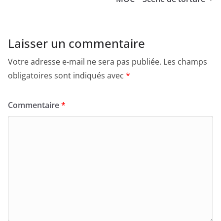
Laisser un commentaire
Votre adresse e-mail ne sera pas publiée.
Les champs
obligatoires sont indiqués avec
*
Commentaire
*