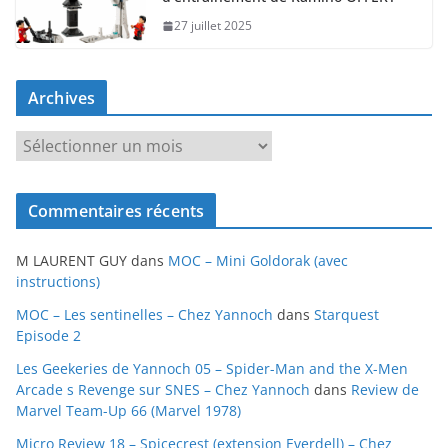
27 juillet 2025
Archives
A
r
c
Commentaires récents
h
i
M LAURENT GUY
dans
MOC – Mini Goldorak (avec
v
instructions)
e
MOC – Les sentinelles – Chez Yannoch
dans
Starquest
s
Episode 2
Les Geekeries de Yannoch 05 – Spider-Man and the X-Men
Arcade s Revenge sur SNES – Chez Yannoch
dans
Review de
Marvel Team-Up 66 (Marvel 1978)
Micro Review 18 – Spicecrest (extension Everdell) – Chez