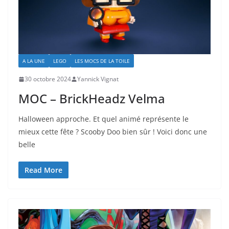
A LA UNE
LEGO
LES MOCS DE LA TOILE
30 octobre 2024
Yannick Vignat
MOC – BrickHeadz Velma
Halloween approche. Et quel animé représente le
mieux cette fête ? Scooby Doo bien sûr ! Voici donc une
belle
Read More