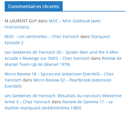
c
Commentaires récents
h
i
M LAURENT GUY
dans
MOC – Mini Goldorak (avec
v
instructions)
e
MOC – Les sentinelles – Chez Yannoch
dans
Starquest
s
Episode 2
Les Geekeries de Yannoch 05 – Spider-Man and the X-Men
Arcade s Revenge sur SNES – Chez Yannoch
dans
Review de
Marvel Team-Up 66 (Marvel 1978)
Micro Review 18 – Spicecrest (extension Everdell) – Chez
Yannoch
dans
Micro Review 02 – Pearlbrook (extension
Everdell)
Les Geekeries de Yannoch: Résultats du concours Wolverine
Arme X – Chez Yannoch
dans
Review de Gamma 11 – Le
maillon manquant (Arédit/Artima 1980)