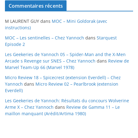
c
Commentaires récents
h
i
M LAURENT GUY
dans
MOC – Mini Goldorak (avec
v
instructions)
e
MOC – Les sentinelles – Chez Yannoch
dans
Starquest
s
Episode 2
Les Geekeries de Yannoch 05 – Spider-Man and the X-Men
Arcade s Revenge sur SNES – Chez Yannoch
dans
Review de
Marvel Team-Up 66 (Marvel 1978)
Micro Review 18 – Spicecrest (extension Everdell) – Chez
Yannoch
dans
Micro Review 02 – Pearlbrook (extension
Everdell)
Les Geekeries de Yannoch: Résultats du concours Wolverine
Arme X – Chez Yannoch
dans
Review de Gamma 11 – Le
maillon manquant (Arédit/Artima 1980)