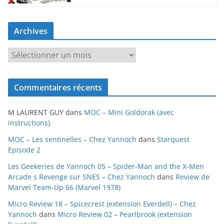
Archives
A
r
c
Commentaires récents
h
i
M LAURENT GUY
dans
MOC – Mini Goldorak (avec
v
instructions)
e
MOC – Les sentinelles – Chez Yannoch
dans
Starquest
s
Episode 2
Les Geekeries de Yannoch 05 – Spider-Man and the X-Men
Arcade s Revenge sur SNES – Chez Yannoch
dans
Review de
Marvel Team-Up 66 (Marvel 1978)
Micro Review 18 – Spicecrest (extension Everdell) – Chez
Yannoch
dans
Micro Review 02 – Pearlbrook (extension