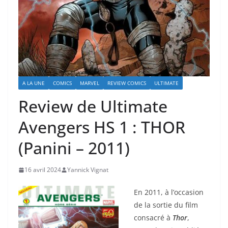
A LA UNE
COMICS
MARVEL
REVIEW COMICS
ULTIMATE
Review de Ultimate
Avengers HS 1 : THOR
(Panini – 2011)
16 avril 2024
Yannick Vignat
En 2011, à l’occasion
de la sortie du film
consacré à
Thor
,