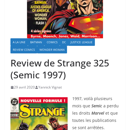
A LA UNE
BATMAN
COMICS
DC
JUSTICE LEAGUE
REVIEW COMICS
WONDER WOMAN
Review de Strange 325
(Semic 1997)
29 avril 2020
Yannick Vignat
1997, voilà plusieurs
mois que
Semic
a perdu
les droits
Marvel
et que
toutes les publications
se sont arrêtées.