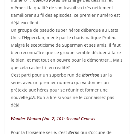
numéro 1.
Howard Porter
se charge des dessins, et
même si la qualité de son travail va très nettement
s’améliorer au fil des épisodes, ce premier numéro est
déjà excellent.
Un groupe de pseudo super héros débarque au Etats
Unis: l’Hyperclan, mené par le charismatique Protex.
Malgré le scepticisme de Superman et ses amis, il faut
bien reconnaître que ce groupe semble décider à faire
le bien, et met tout en oeuvre pour le démontrer… Mais
que cela cache-t-il en réalité?
C’est parti pour un superbe run de
Morrison
sur la
série, avec un premier numéro qui va donner un
prétexte aux héros pour se réunir et former une
nouvelle
JLA
. Run à lire si vous ne le connaissez pas
déjà!
Wonder Woman (Vol. 2) 101: Second Genesis
Pour la troisième série, c’est
Byrne
qui s’occupe de