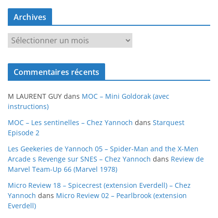
Archives
A
r
c
Commentaires récents
h
i
M LAURENT GUY
dans
MOC – Mini Goldorak (avec
v
instructions)
e
MOC – Les sentinelles – Chez Yannoch
dans
Starquest
s
Episode 2
Les Geekeries de Yannoch 05 – Spider-Man and the X-Men
Arcade s Revenge sur SNES – Chez Yannoch
dans
Review de
Marvel Team-Up 66 (Marvel 1978)
Micro Review 18 – Spicecrest (extension Everdell) – Chez
Yannoch
dans
Micro Review 02 – Pearlbrook (extension
Everdell)