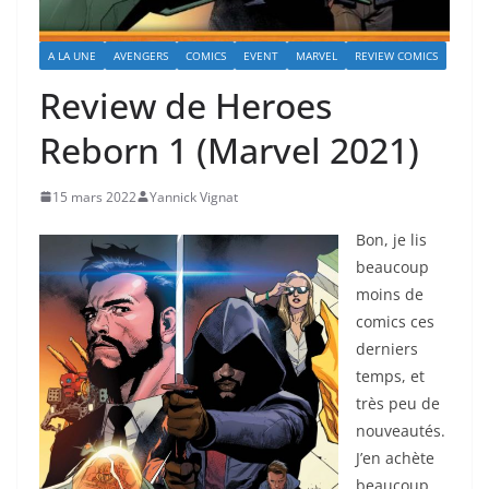
A LA UNE
AVENGERS
COMICS
EVENT
MARVEL
REVIEW COMICS
Review de Heroes
Reborn 1 (Marvel 2021)
15 mars 2022
Yannick Vignat
Bon, je lis
beaucoup
moins de
comics ces
derniers
temps, et
très peu de
nouveautés.
J’en achète
beaucoup