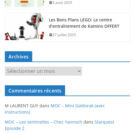
3 août 2025
Les Bons Plans LEGO: Le centre
d’entraînement de Kamino OFFERT
27 juillet 2025
Archives
A
r
c
Commentaires récents
h
i
M LAURENT GUY
dans
MOC – Mini Goldorak (avec
v
instructions)
e
MOC – Les sentinelles – Chez Yannoch
dans
Starquest
s
Episode 2