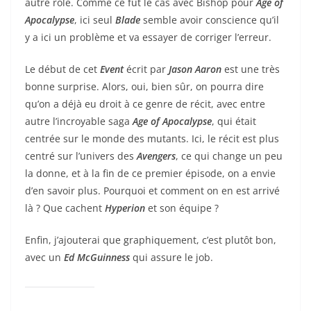
autre rôle. Comme ce fut le cas avec Bishop pour
Age of
Apocalypse
, ici seul
Blade
semble avoir conscience qu’il
y a ici un problème et va essayer de corriger l’erreur.
Le début de cet
Event
écrit par
Jason Aaron
est une très
bonne surprise. Alors, oui, bien sûr, on pourra dire
qu’on a déjà eu droit à ce genre de récit, avec entre
autre l’incroyable saga
Age of Apocalypse
, qui était
centrée sur le monde des mutants. Ici, le récit est plus
centré sur l’univers des
Avengers
, ce qui change un peu
la donne, et à la fin de ce premier épisode, on a envie
d’en savoir plus. Pourquoi et comment on en est arrivé
là ? Que cachent
Hyperion
et son équipe ?
Enfin, j’ajouterai que graphiquement, c’est plutôt bon,
avec un
Ed McGuinness
qui assure le job.