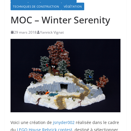
TECHNIQUES DE CONSTRUCTION
VÉGÉTATION
MOC – Winter Serenity
29 mars 2018
Yannick Vignat
Voici une création de
jsnyder002
réalisée dans le cadre
du
LEGO House Rebrick contest
, destiné à sélectionner