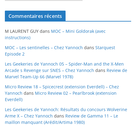
r
c
Commentaires récents
h
i
M LAURENT GUY
dans
MOC – Mini Goldorak (avec
v
instructions)
e
MOC – Les sentinelles – Chez Yannoch
dans
Starquest
s
Episode 2
Les Geekeries de Yannoch 05 – Spider-Man and the X-Men
Arcade s Revenge sur SNES – Chez Yannoch
dans
Review de
Marvel Team-Up 66 (Marvel 1978)
Micro Review 18 – Spicecrest (extension Everdell) – Chez
Yannoch
dans
Micro Review 02 – Pearlbrook (extension
Everdell)
Les Geekeries de Yannoch: Résultats du concours Wolverine
Arme X – Chez Yannoch
dans
Review de Gamma 11 – Le
maillon manquant (Arédit/Artima 1980)