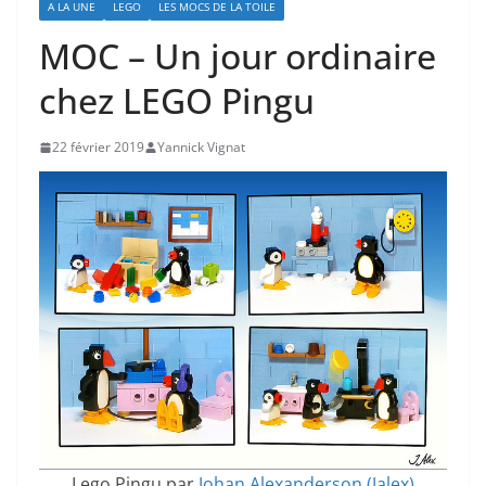
A LA UNE
LEGO
LES MOCS DE LA TOILE
MOC – Un jour ordinaire
chez LEGO Pingu
22 février 2019
Yannick Vignat
Lego Pingu par
Johan Alexanderson (Jalex)