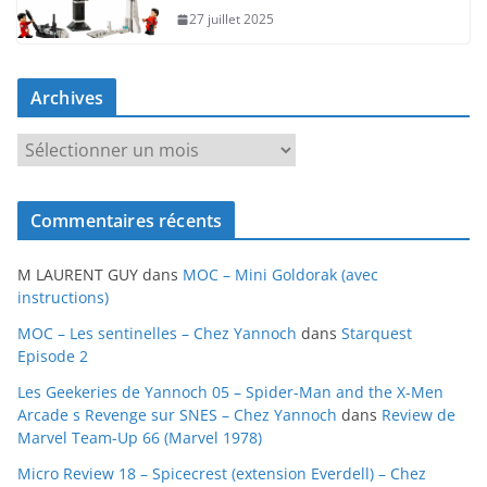
27 juillet 2025
Archives
A
r
c
Commentaires récents
h
i
M LAURENT GUY
dans
MOC – Mini Goldorak (avec
v
instructions)
e
MOC – Les sentinelles – Chez Yannoch
dans
Starquest
s
Episode 2
Les Geekeries de Yannoch 05 – Spider-Man and the X-Men
Arcade s Revenge sur SNES – Chez Yannoch
dans
Review de
Marvel Team-Up 66 (Marvel 1978)
Micro Review 18 – Spicecrest (extension Everdell) – Chez