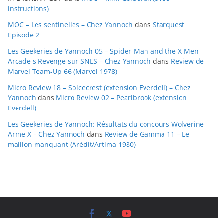
v
instructions)
e
MOC – Les sentinelles – Chez Yannoch
dans
Starquest
s
Episode 2
Les Geekeries de Yannoch 05 – Spider-Man and the X-Men
Arcade s Revenge sur SNES – Chez Yannoch
dans
Review de
Marvel Team-Up 66 (Marvel 1978)
Micro Review 18 – Spicecrest (extension Everdell) – Chez
Yannoch
dans
Micro Review 02 – Pearlbrook (extension
Everdell)
Les Geekeries de Yannoch: Résultats du concours Wolverine
Arme X – Chez Yannoch
dans
Review de Gamma 11 – Le
maillon manquant (Arédit/Artima 1980)