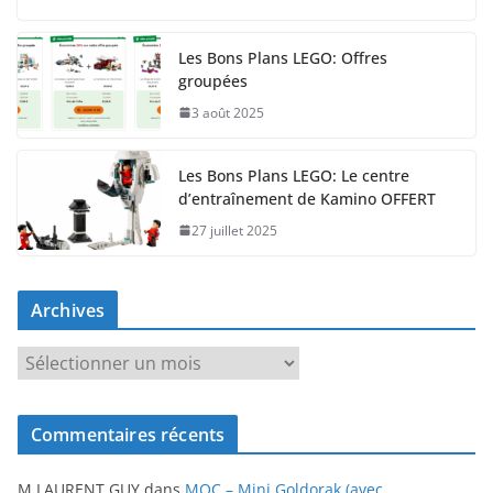
Les Bons Plans LEGO: Offres
groupées
3 août 2025
Les Bons Plans LEGO: Le centre
d’entraînement de Kamino OFFERT
27 juillet 2025
Archives
A
r
c
Commentaires récents
h
i
M LAURENT GUY
dans
MOC – Mini Goldorak (avec