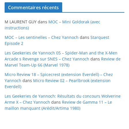
c
Commentaires récents
h
i
M LAURENT GUY
dans
MOC – Mini Goldorak (avec
v
instructions)
e
MOC – Les sentinelles – Chez Yannoch
dans
Starquest
s
Episode 2
Les Geekeries de Yannoch 05 – Spider-Man and the X-Men
Arcade s Revenge sur SNES – Chez Yannoch
dans
Review de
Marvel Team-Up 66 (Marvel 1978)
Micro Review 18 – Spicecrest (extension Everdell) – Chez
Yannoch
dans
Micro Review 02 – Pearlbrook (extension
Everdell)
Les Geekeries de Yannoch: Résultats du concours Wolverine
Arme X – Chez Yannoch
dans
Review de Gamma 11 – Le
maillon manquant (Arédit/Artima 1980)