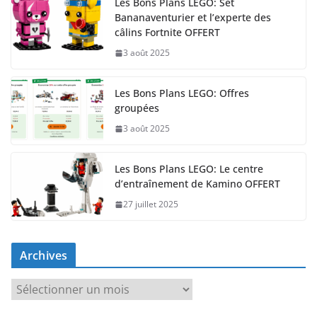
Les Bons Plans LEGO: Set
Bananaventurier et l’experte des
câlins Fortnite OFFERT
3 août 2025
Les Bons Plans LEGO: Offres
groupées
3 août 2025
Les Bons Plans LEGO: Le centre
d’entraînement de Kamino OFFERT
27 juillet 2025
Archives
A
r