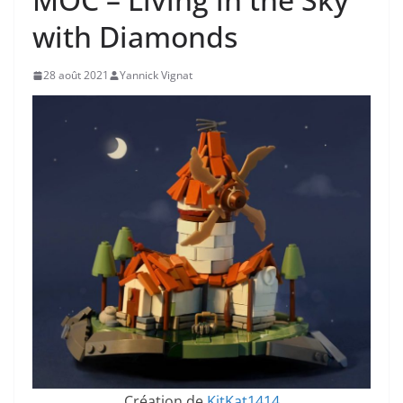
with Diamonds
28 août 2021
Yannick Vignat
Création de
KitKat1414