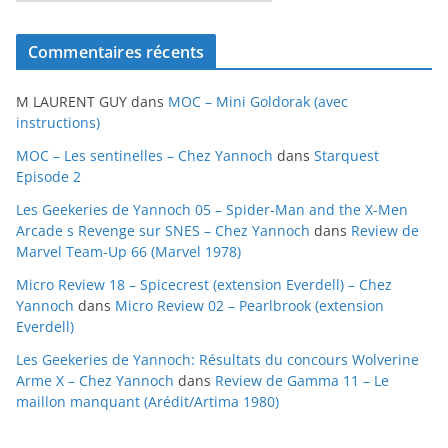
r
c
Commentaires récents
h
i
M LAURENT GUY
dans
MOC – Mini Goldorak (avec
v
instructions)
e
MOC – Les sentinelles – Chez Yannoch
dans
Starquest
s
Episode 2
Les Geekeries de Yannoch 05 – Spider-Man and the X-Men
Arcade s Revenge sur SNES – Chez Yannoch
dans
Review de
Marvel Team-Up 66 (Marvel 1978)
Micro Review 18 – Spicecrest (extension Everdell) – Chez
Yannoch
dans
Micro Review 02 – Pearlbrook (extension
Everdell)
Les Geekeries de Yannoch: Résultats du concours Wolverine
Arme X – Chez Yannoch
dans
Review de Gamma 11 – Le
maillon manquant (Arédit/Artima 1980)