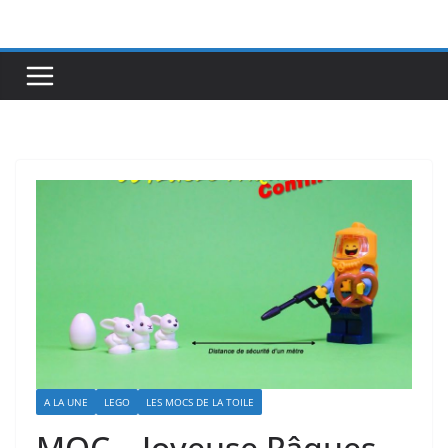
Passer
au
contenu
A LA UNE
LEGO
LES MOCS DE LA TOILE
MOC – Joyeuse Pâques…