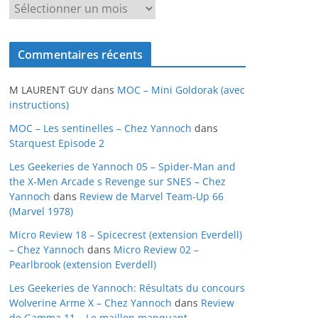
A
r
c
Commentaires récents
h
i
M LAURENT GUY
dans
MOC – Mini Goldorak (avec
v
instructions)
e
MOC – Les sentinelles – Chez Yannoch
dans
s
Starquest Episode 2
Les Geekeries de Yannoch 05 – Spider-Man and
the X-Men Arcade s Revenge sur SNES – Chez
Yannoch
dans
Review de Marvel Team-Up 66
(Marvel 1978)
Micro Review 18 – Spicecrest (extension Everdell)
– Chez Yannoch
dans
Micro Review 02 –
Pearlbrook (extension Everdell)
Les Geekeries de Yannoch: Résultats du concours
Wolverine Arme X – Chez Yannoch
dans
Review
de Gamma 11 – Le maillon manquant