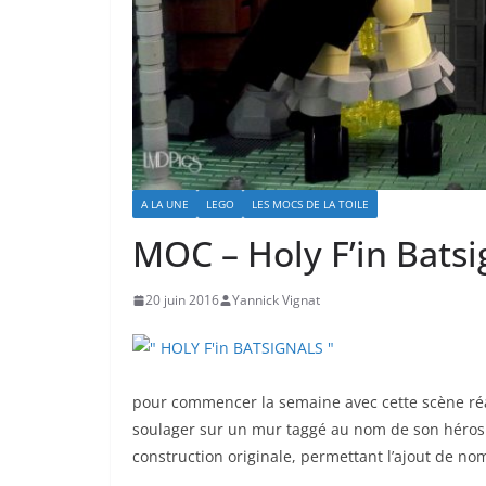
A LA UNE
LEGO
LES MOCS DE LA TOILE
MOC – Holy F’in Batsi
20 juin 2016
Yannick Vignat
pour commencer la semaine avec cette scène ré
soulager sur un mur taggé au nom de son héros 
construction originale, permettant l’ajout de no