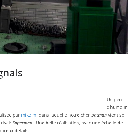
gnals
Un peu
d’humour
alisée par
mike m.
dans laquelle notre cher
Batman
vient se
rival:
Superman
! Une belle réalisation, avec une échelle de
mbreux détails.