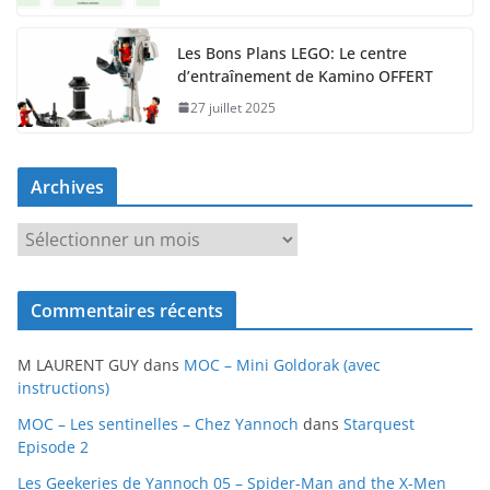
Les Bons Plans LEGO: Le centre
d’entraînement de Kamino OFFERT
27 juillet 2025
Archives
A
r
c
Commentaires récents
h
i
M LAURENT GUY
dans
MOC – Mini Goldorak (avec
v
instructions)
e
MOC – Les sentinelles – Chez Yannoch
dans
Starquest
s
Episode 2
Les Geekeries de Yannoch 05 – Spider-Man and the X-Men