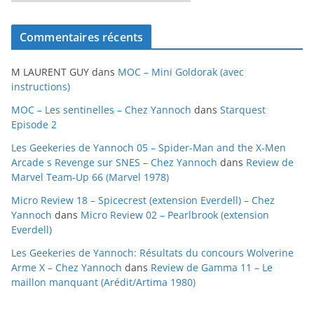
r
c
Commentaires récents
h
i
M LAURENT GUY
dans
MOC – Mini Goldorak (avec
v
instructions)
e
MOC – Les sentinelles – Chez Yannoch
dans
Starquest
s
Episode 2
Les Geekeries de Yannoch 05 – Spider-Man and the X-Men
Arcade s Revenge sur SNES – Chez Yannoch
dans
Review de
Marvel Team-Up 66 (Marvel 1978)
Micro Review 18 – Spicecrest (extension Everdell) – Chez
Yannoch
dans
Micro Review 02 – Pearlbrook (extension
Everdell)
Les Geekeries de Yannoch: Résultats du concours Wolverine
Arme X – Chez Yannoch
dans
Review de Gamma 11 – Le
maillon manquant (Arédit/Artima 1980)