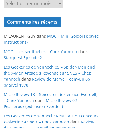
A
r
c
Commentaires récents
h
i
M LAURENT GUY
dans
MOC – Mini Goldorak (avec
v
instructions)
e
MOC – Les sentinelles – Chez Yannoch
dans
s
Starquest Episode 2
Les Geekeries de Yannoch 05 – Spider-Man and
the X-Men Arcade s Revenge sur SNES – Chez
Yannoch
dans
Review de Marvel Team-Up 66
(Marvel 1978)
Micro Review 18 – Spicecrest (extension Everdell)
– Chez Yannoch
dans
Micro Review 02 –
Pearlbrook (extension Everdell)
Les Geekeries de Yannoch: Résultats du concours
Wolverine Arme X – Chez Yannoch
dans
Review
de Gamma 11 – Le maillon manquant