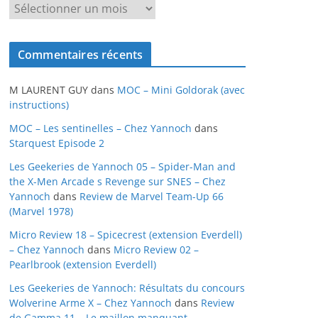
A
r
c
Commentaires récents
h
i
M LAURENT GUY
dans
MOC – Mini Goldorak (avec
v
instructions)
e
MOC – Les sentinelles – Chez Yannoch
dans
s
Starquest Episode 2
Les Geekeries de Yannoch 05 – Spider-Man and
the X-Men Arcade s Revenge sur SNES – Chez
Yannoch
dans
Review de Marvel Team-Up 66
(Marvel 1978)
Micro Review 18 – Spicecrest (extension Everdell)
– Chez Yannoch
dans
Micro Review 02 –
Pearlbrook (extension Everdell)
Les Geekeries de Yannoch: Résultats du concours
Wolverine Arme X – Chez Yannoch
dans
Review
de Gamma 11 – Le maillon manquant