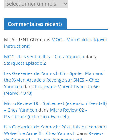
A
r
c
Commentaires récents
h
i
M LAURENT GUY
dans
MOC – Mini Goldorak (avec
v
instructions)
e
MOC – Les sentinelles – Chez Yannoch
dans
s
Starquest Episode 2
Les Geekeries de Yannoch 05 – Spider-Man and
the X-Men Arcade s Revenge sur SNES – Chez
Yannoch
dans
Review de Marvel Team-Up 66
(Marvel 1978)
Micro Review 18 – Spicecrest (extension Everdell)
– Chez Yannoch
dans
Micro Review 02 –
Pearlbrook (extension Everdell)
Les Geekeries de Yannoch: Résultats du concours
Wolverine Arme X – Chez Yannoch
dans
Review
de Gamma 11 – Le maillon manquant