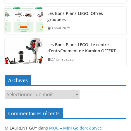
Les Bons Plans LEGO: Offres
groupées
3 août 2025
Les Bons Plans LEGO: Le centre
d’entraînement de Kamino OFFERT
27 juillet 2025
Archives
A
r
c
Commentaires récents
h
i
M LAURENT GUY
dans
MOC – Mini Goldorak (avec
v