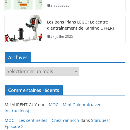
3 août 2025
Les Bons Plans LEGO: Le centre
d’entraînement de Kamino OFFERT
27 juillet 2025
Archives
A
r
c
Commentaires récents
h
i
M LAURENT GUY
dans
MOC – Mini Goldorak (avec
v
instructions)
e
MOC – Les sentinelles – Chez Yannoch
dans
Starquest
s
Episode 2