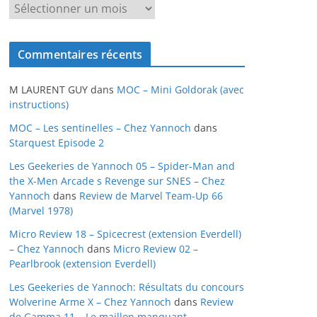
A
r
c
Commentaires récents
h
i
M LAURENT GUY
dans
MOC – Mini Goldorak (avec
v
instructions)
e
MOC – Les sentinelles – Chez Yannoch
dans
s
Starquest Episode 2
Les Geekeries de Yannoch 05 – Spider-Man and
the X-Men Arcade s Revenge sur SNES – Chez
Yannoch
dans
Review de Marvel Team-Up 66
(Marvel 1978)
Micro Review 18 – Spicecrest (extension Everdell)
– Chez Yannoch
dans
Micro Review 02 –
Pearlbrook (extension Everdell)
Les Geekeries de Yannoch: Résultats du concours
Wolverine Arme X – Chez Yannoch
dans
Review
de Gamma 11 – Le maillon manquant