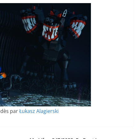
adès par
Łukasz Alagierski