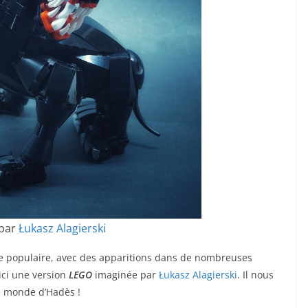
 par
Łukasz Alagierski
re populaire, avec des apparitions dans de nombreuses
oici une version
LEGO
imaginée par
Łukasz Alagierski
. Il nous
e monde d’Hadès !