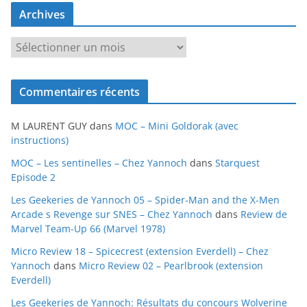
Archives
A
r
c
Commentaires récents
h
i
M LAURENT GUY
dans
MOC – Mini Goldorak (avec
v
instructions)
e
MOC – Les sentinelles – Chez Yannoch
dans
Starquest
s
Episode 2
Les Geekeries de Yannoch 05 – Spider-Man and the X-Men
Arcade s Revenge sur SNES – Chez Yannoch
dans
Review de
Marvel Team-Up 66 (Marvel 1978)
Micro Review 18 – Spicecrest (extension Everdell) – Chez
Yannoch
dans
Micro Review 02 – Pearlbrook (extension
Everdell)
Les Geekeries de Yannoch: Résultats du concours Wolverine