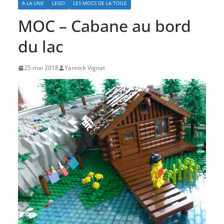
A LA UNE
LEGO
LES MOCS DE LA TOILE
MOC – Cabane au bord
du lac
25 mai 2018
Yannick Vignat